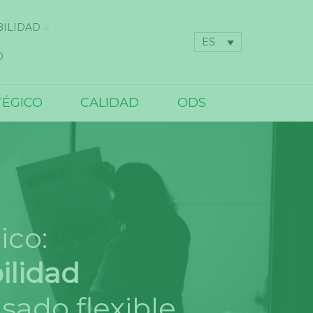
BILIDAD
ES
O
ÉGICO
CALIDAD
ODS
ico:
ilidad
sado flexible