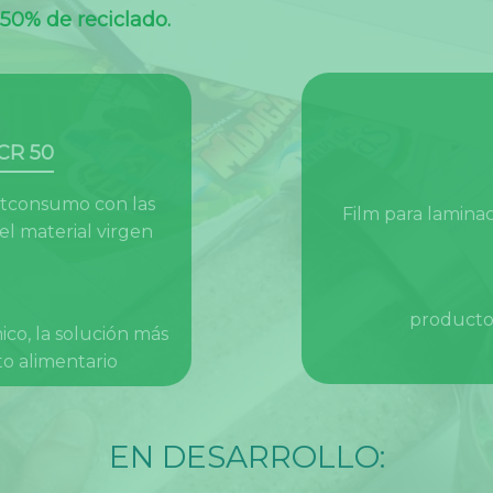
50% de reciclado.
CR 50
stconsumo con las
Film para lamina
l material virgen
productos
ico, la solución más
to alimentario
EN DESARROLLO: