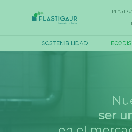
PLASTIG
SOSTENIBILIDAD →
ECODI
Nue
ser u
en el mercad