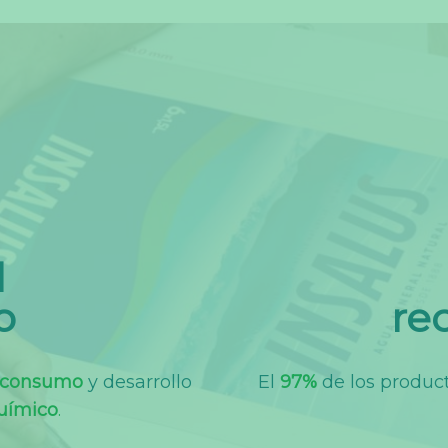
l
o
rec
t-consumo
y desarrollo
El
97%
de los produ
químico
.