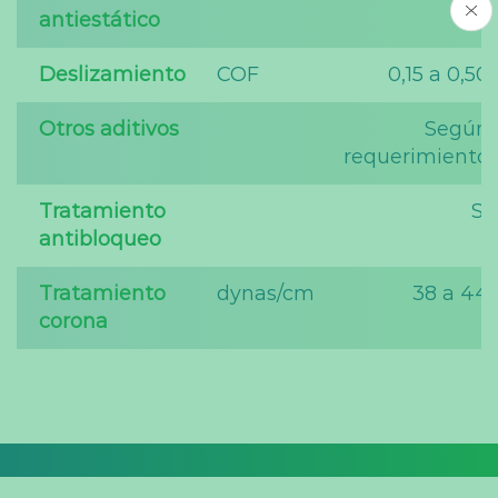
antiestático
Deslizamiento
COF
0,15 a 0,50
Otros aditivos
Según
requerimiento
Tratamiento
Sí
antibloqueo
Tratamiento
dynas/cm
38 a 44
corona