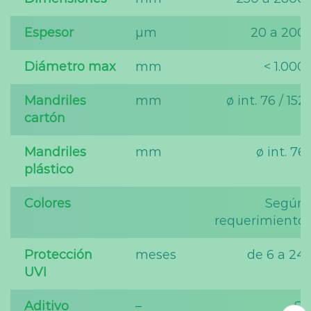
Espesor
µm
20 a 200
Diámetro max
mm
< 1.000
Mandriles
mm
ø int. 76 / 152
cartón
Mandriles
mm
ø int. 76
plástico
Colores
Según
requerimiento
Protección
meses
de 6 a 24
UVI
Aditivo
–
Sí