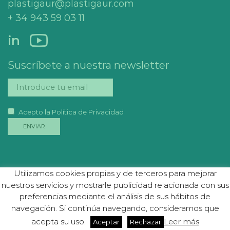
plastigaur@plastigaur.com
+ 34 943 59 03 11
in
Suscríbete a nuestra newsletter
Acepto la Política de Privacidad
Utilizamos cookies propias y de terceros para mejorar
Aviso Legal
|
Política de Privacidad
|
Política
nuestros servicios y mostrarle publicidad relacionada con sus
de Cookies |
Convocatoria Junta General
preferencias mediante el análisis de sus hábitos de
Ordinaria y Extraordinaria
navegación. Si continúa navegando, consideramos que
acepta su uso.
Leer más
Aceptar
Rechazar