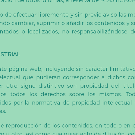
ilización de otros idiomas, a reserva de PLASTIGAUR
 de efectuar libremente y sin previo aviso las m
do cambiar, suprimir o añadir los contenidos y s
ntados o localizados, no responsabilizándose 
USTRIAL
te página web, incluyendo sin carácter limitativo
electual que pudieran corresponder a dichos co
 otro signo distintivo son propiedad del titul
dos todos los derechos sobre los mismos. Tod
os por la normativa de propiedad intelectual e 
es.
e reproducción de los contenidos, en todo o en p
co u otro, así como cualquier acto de difusión, c