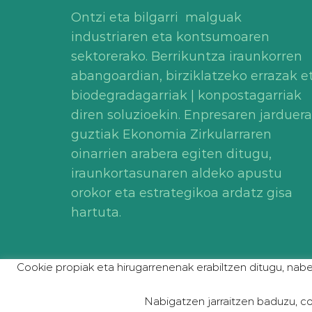
Ontzi eta bilgarri malguak
industriaren eta kontsumoaren
sektorerako. Berrikuntza iraunkorren
abangoardian, birziklatzeko errazak e
biodegradagarriak | konpostagarriak
diren soluzioekin. Enpresaren jarduera
guztiak Ekonomia Zirkularraren
oinarrien arabera egiten ditugu,
iraunkortasunaren aldeko apustu
orokor eta estrategikoa ardatz gisa
hartuta.
Cookie propiak eta hirugarrenenak erabiltzen ditugu, nab
Le
Nabigatzen jarraitzen baduzu, co