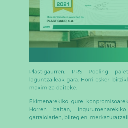
Plastigaurren, PRS Pooling palet
laguntzaileak gara. Horri esker, birzi
maximiza daiteke.
Ekimenarekiko gure konpromisoarek
Horren baitan, ingurumenarekiko 
garraiolarien, biltegien, merkaturatza