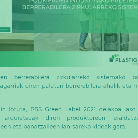
en berrerabilera zirkularreko sistemako ba
klagarriak diren paleten berrerabilera ahalik eta 
in lotuta, PRS Green Label 2021 delakoa jaso
arduratsuak diren produktoreen, eraldatzai
ileen eta banatzaileen lan-sareko kideak gara.