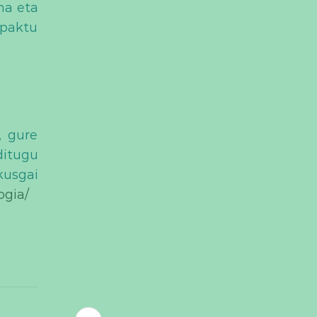
na eta
npaktu
, gure
ditugu
kusgai
ogia/