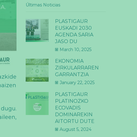
Últimas Noticias
PLASTIGAUR
EUSKADI 2030
AGENDA SARIA
JASO DU
March 10, 2025
EKONOMIA
ZIRKULARRAREN
GARRANTZIA
zkide
January 22, 2025
maizen
PLASTIGAUR
PLATINOZKO
ECOVADIS
 dugu.
DOMINAREKIN
leen,
AITORTU DUTE
August 5, 2024