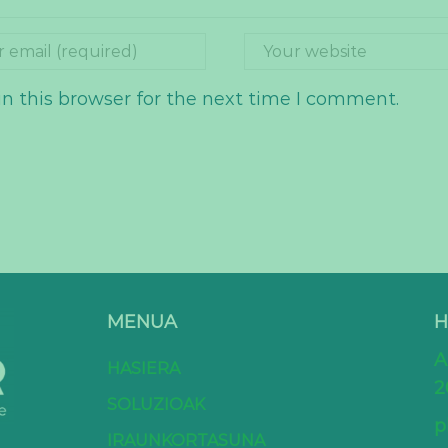
n this browser for the next time I comment.
MENUA
H
A
HASIERA
2
SOLUZIOAK
p
IRAUNKORTASUNA