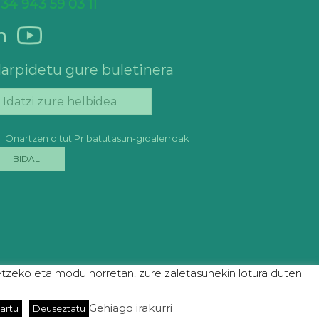
 34 943 59 03 11
n
arpidetu gure buletinera
Onartzen ditut Pribatutasun-gidalerroak
etzeko eta modu horretan, zure zaletasunekin lotura duten
tika
Gehiago irakurri
artu
Deuseztatu