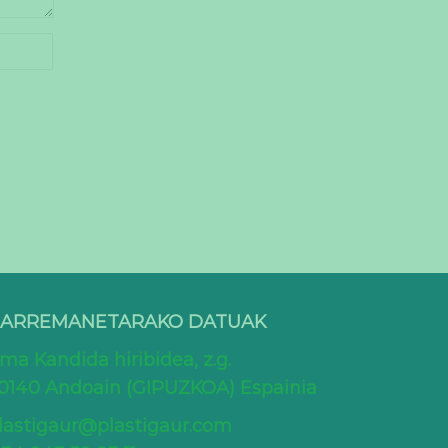
ARREMANETARAKO DATUAK
ma Kandida hiribidea, z.g.
0140 Andoain (GIPUZKOA) Espainia
lastigaur@plastigaur.com