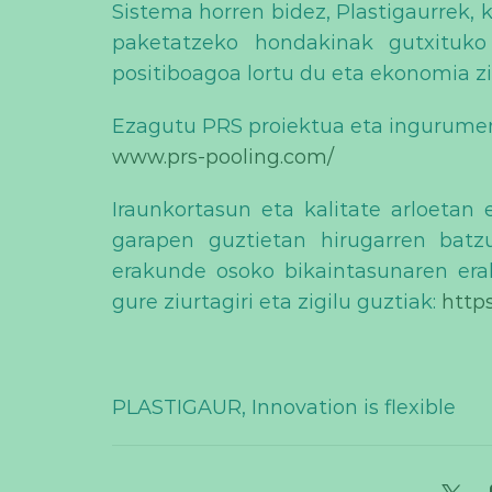
Sistema horren bidez, Plastigaurrek, 
paketatzeko hondakinak gutxituko
positiboagoa lortu du eta ekonomia z
Ezagutu PRS proiektua eta ingurume
www.prs-pooling.com/
Iraunkortasun eta kalitate arloetan 
garapen guztietan hirugarren batz
erakunde osoko bikaintasunaren erak
gure ziurtagiri eta zigilu guztiak:
http
PLASTIGAUR, Innovation is flexible