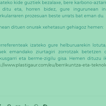
kateko kide guztiek bezalaxe, bere karbono-aztar
 ditu eta, horren bidez, gure ingurunean i
irkularraren prozesuan beste urrats bat eman du.
nean dituen onurak xehetasun gehiagoz hemen:
erreferenteak izateko gure helburuarekin lotuta
uek emandako ziurtagiri zorrotzak betetzen 
usgarri eta berme-zigilu gisa. Hemen dituzu i
s://www.plastigaur.com/eu/berrikuntza-eta-teknol