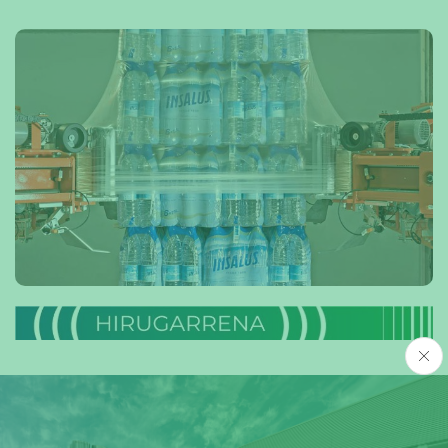
– STRETCH HOOD
– TUTU ERRETRAKTILA
info. gehiago →