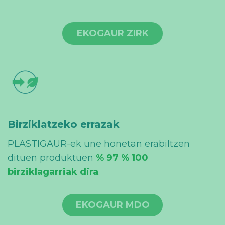
EKOGAUR ZIRK
Birziklatzeko errazak
PLASTIGAUR-ek une honetan erabiltzen
dituen produktuen
% 97
% 100
birziklagarriak dira
.
EKOGAUR MDO