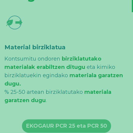
Material birziklatua
Kontsumitu ondoren
birziklatutako
materialak erabiltzen ditugu
eta kimiko
birziklatuekin egindako
materiala garatzen
dugu.
% 25-50 artean birziklatutako
materiala
garatzen dugu
.
EKOGAUR PCR 25 eta PCR 50