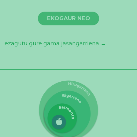
EKOGAUR NEO
ezagutu gure gama jasangarriena →