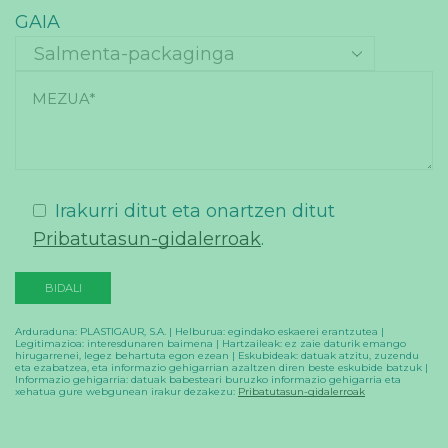
GAIA
Irakurri ditut eta onartzen ditut
Pribatutasun-gidalerroak
.
Arduraduna: PLASTIGAUR, S.A. | Helburua: egindako eskaerei erantzutea |
Legitimazioa: interesdunaren baimena | Hartzaileak: ez zaie daturik emango
hirugarrenei, legez behartuta egon ezean | Eskubideak: datuak atzitu, zuzendu
eta ezabatzea, eta informazio gehigarrian azaltzen diren beste eskubide batzuk |
Informazio gehigarria: datuak babesteari buruzko informazio gehigarria eta
xehatua gure webgunean irakur dezakezu:
Pribatutasun-gidalerroak