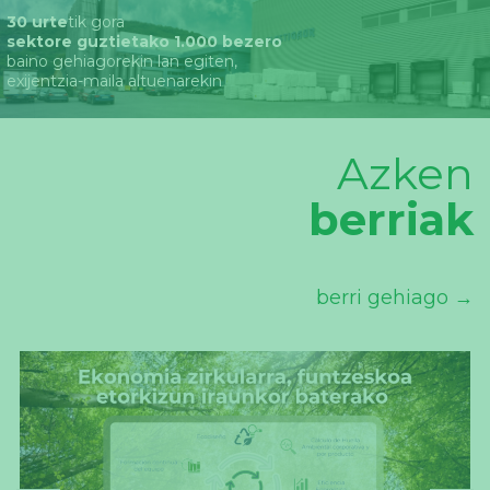
30 urte
tik gora
sektore guztietako 1.000 bezero
baino gehiagorekin lan egiten,
exijentzia-maila altuenarekin
Azken
berriak
berri gehiago →