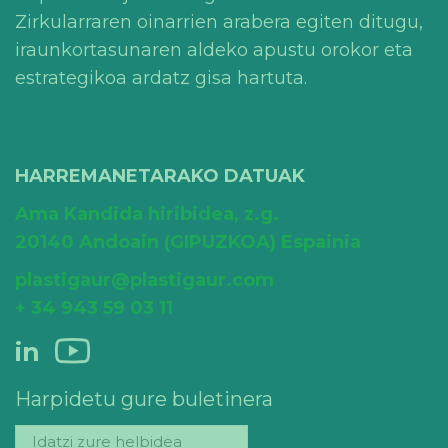
Zirkularraren oinarrien arabera egiten ditugu,
iraunkortasunaren aldeko apustu orokor eta
estrategikoa ardatz gisa hartuta.
HARREMANETARAKO DATUAK
Ama Kandida hiribidea, z.g.
20140 Andoain (GIPUZKOA) Espainia
plastigaur@plastigaur.com
+ 34 943 59 03 11
in
Harpidetu gure buletinera