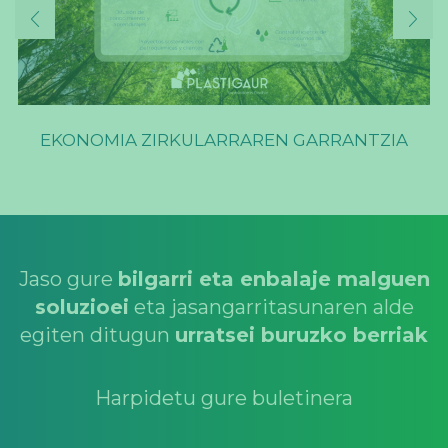
EKONOMIA ZIRKULARRAREN GARRANTZIA
Jaso gure
bilgarri eta enbalaje malguen
soluzioei
eta jasangarritasunaren alde
egiten ditugun
urratsei buruzko berriak
Harpidetu gure buletinera