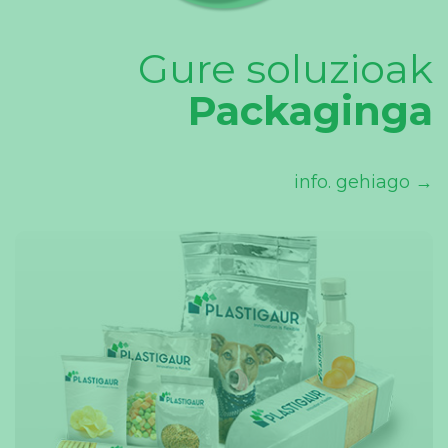
Gure soluzioak
Packaginga
info. gehiago →
– CONVERTING FILMS
– LAMINATZEKO FILMAK
info. gehiago →