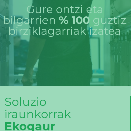
Gure ontzi eta
bilgarrien
% 100
guztiz
birziklagarriak izatea
Soluzio
iraunkorrak
Ekogaur