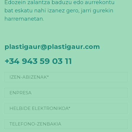
Edozein zalantza baduzu edo aurrekontu
bat eskatu nahi izanez gero, jarri gurekin
harremanetan.
plastigaur@plastigaur.com
+34 943 59 03 11