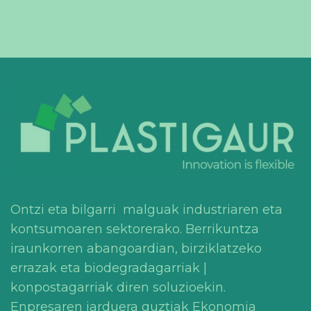
Ontzi eta bilgarri malguak industriaren eta
kontsumoaren sektorerako. Berrikuntza
iraunkorren abangoardian, birziklatzeko
errazak eta biodegradagarriak |
konpostagarriak diren soluzioekin.
Enpresaren jarduera guztiak Ekonomia