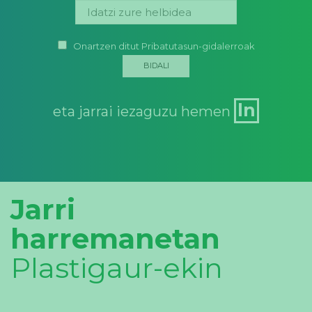
Onartzen ditut Pribatutasun-gidalerroak
ln
eta jarrai iezaguzu hemen
Jarri
harremanetan
Plastigaur-ekin