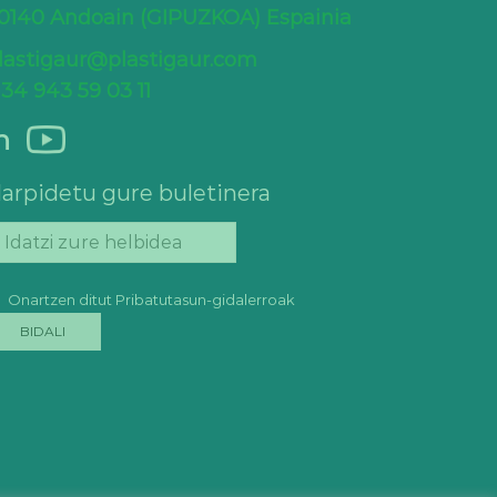
0140 Andoain (GIPUZKOA) Espainia
lastigaur@plastigaur.com
 34 943 59 03 11
n
arpidetu gure buletinera
Onartzen ditut Pribatutasun-gidalerroak