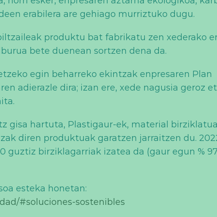
a, horri esker, enpresaren aztarna ekologikoa, ka
bideen erabilera are gehiago murriztuko dugu.
ltzaileak produktu bat fabrikatu zen xederako er
elburua bete duenean sortzen dena da.
etetzeko egin beharreko ekintzak enpresaren Plan
en adierazle dira; izan ere, xede nagusia geroz e
ita.
z gisa hartuta, Plastigaur-ek, material birziklatu
razak diren produktuak garatzen jarraitzen du. 20
 guztiz birziklagarriak izatea da (gaur egun % 9
oa esteka honetan:
idad/#soluciones-sostenibles