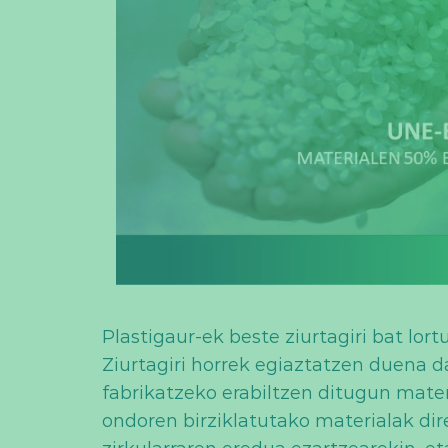
Plastigaur-ek beste ziurtagiri bat lor
Ziurtagiri horrek egiaztatzen duena
fabrikatzeko erabiltzen ditugun mater
ondoren birziklatutako materialak dire