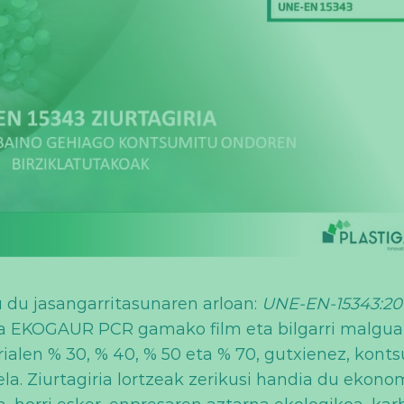
tu du jasangarritasunaren arloan:
UNE-EN-15343:20
 da EKOGAUR PCR gamako film eta bilgarri malgu
ialen % 30, % 40, % 50 eta % 70, gutxienez, kont
la. Ziurtagiria lortzeak zerikusi handia du ekono