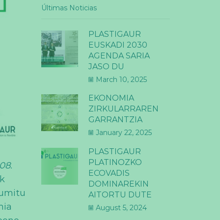
Últimas Noticias
PLASTIGAUR
EUSKADI 2030
AGENDA SARIA
JASO DU
March 10, 2025
EKONOMIA
ZIRKULARRAREN
GARRANTZIA
January 22, 2025
PLASTIGAUR
PLATINOZKO
08.
ECOVADIS
ak
DOMINAREKIN
sumitu
AITORTU DUTE
mia
August 5, 2024