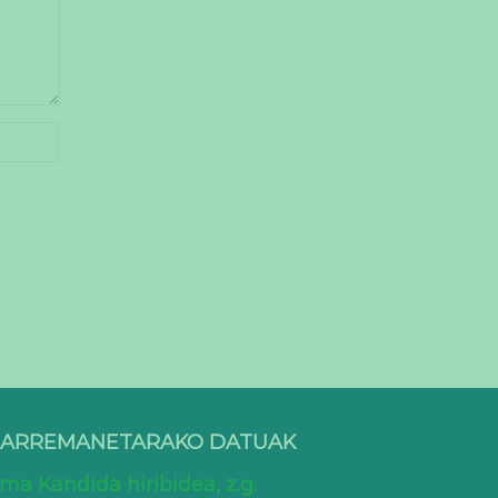
ARREMANETARAKO DATUAK
ma Kandida hiribidea, z.g.