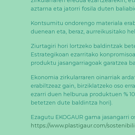
zirkularraren eredua ezartzearekin, et
aztarna eta jatorri fosila duten balia
Kontsumitu ondorengo materiala erabi
duenean eta, beraz, aurreikusitako h
Ziurtagiri hori lortzeko baldintzak b
Estrategikoan ezarritako konpromisoar
produktu jasangarriagoak garatzea ba
Ekonomia zirkularraren oinarriak ardat
erabiltzeaz gain, birziklatzeko oso er
ezarri duen helburua produktuen % 100
betetzen dute baldintza hori).
Ezagutu EKOGAUR gama jasangarri os
https://www.plastigaur.com/sostenibil