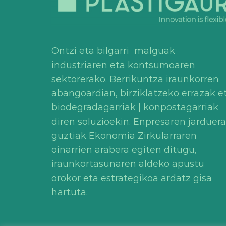
Ontzi eta bilgarri malguak
industriaren eta kontsumoaren
sektorerako. Berrikuntza iraunkorren
abangoardian, birziklatzeko errazak e
biodegradagarriak | konpostagarriak
diren soluzioekin. Enpresaren jarduera
guztiak Ekonomia Zirkularraren
oinarrien arabera egiten ditugu,
iraunkortasunaren aldeko apustu
orokor eta estrategikoa ardatz gisa
hartuta.