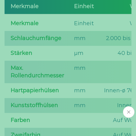
Merkmale
Einheit
W
Merkmale
Einheit
W
Schlauchumfänge
mm
2.000 bis 5
Stärken
µm
40 bis
Max.
mm
1
Rollendurchmesser
Hartpapierhülsen
mm
Innen-ø 76 /
Kunststoffhülsen
mm
Innen-
Farben
Auf Wu
Zweifarbig
Auf Wu