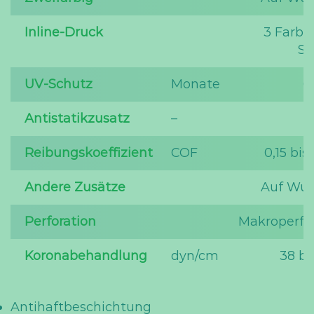
Inline-Druck
3 Farben
Se
UV-Schutz
Monate
6
Antistatikzusatz
–
Reibungskoeffizient
COF
0,15 bis
Andere Zusätze
Auf Wu
Perforation
Makroperfor
Koronabehandlung
dyn/cm
38 bi
Antihaftbeschichtung